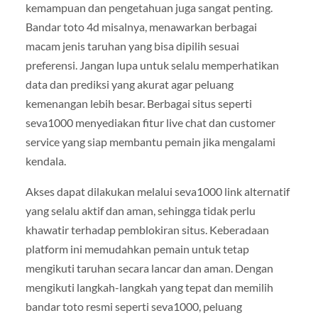
kemampuan dan pengetahuan juga sangat penting.
Bandar toto 4d misalnya, menawarkan berbagai
macam jenis taruhan yang bisa dipilih sesuai
preferensi. Jangan lupa untuk selalu memperhatikan
data dan prediksi yang akurat agar peluang
kemenangan lebih besar. Berbagai situs seperti
seva1000 menyediakan fitur live chat dan customer
service yang siap membantu pemain jika mengalami
kendala.
Akses dapat dilakukan melalui seva1000 link alternatif
yang selalu aktif dan aman, sehingga tidak perlu
khawatir terhadap pemblokiran situs. Keberadaan
platform ini memudahkan pemain untuk tetap
mengikuti taruhan secara lancar dan aman. Dengan
mengikuti langkah-langkah yang tepat dan memilih
bandar toto resmi seperti seva1000, peluang