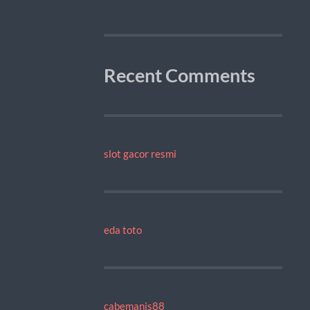
Recent Comments
slot gacor resmi
eda toto
cabemanis88