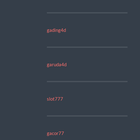
gading4d
garuda4d
slot777
gacor77