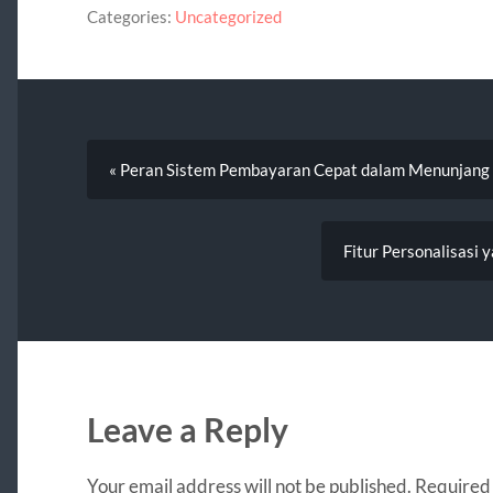
Categories:
Uncategorized
« Peran Sistem Pembayaran Cepat dalam Menunjang
Fitur Personalisasi
Leave a Reply
Your email address will not be published.
Required 